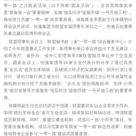
带一路”之江圆桌活动（以下简称“圆桌活动”），旨在贯彻落实省
委“新春第一会”重要精神，实施“地瓜经济”提能升级“一号开放工程”，
推动浙江共建“一带一路”高质量发展。省发展改革委副主任张曙明出
席会议并讲话。恒逸集团为联盟首届理事长单位之一，恒逸石化董事
长兼总裁邱奕博列席会议。
联盟理事长会议上，联盟秘书处（省“一带一路”综合服务中心）介
绍了今年联盟重点工作安排；各理事长单位审议并提出了意见建议；
省商务厅、省外办、省外汇管理局等3家联盟指导单位作了交流发
言。圆桌会议上，恒逸集团等14家企业代表分别分享了通过高质
量“走出去”提升主体能级，反哺浙江经济的实践案例；国开行浙江省
分行、进出口银行浙江省分行、出口信用保险浙江分公司等政策性金
融机构分别介绍了在融资融智、“走出去”国别风险咨询、支持“小而
美”项目发展等方面服务“地瓜经济”提能升级“一号开放工程”的重要举
措。
张曙明副主任在总结讲话中强调，联盟要切实以企业需求为导向，
加强“政社学研金企”各方互动交流，精准策划好每场活动，增强联盟
成员获得感。同时，要建立遴选机制，优选出一批“小而美”项目、年
度最佳服务机构、成功示范案例等我省“一带一路”标志性成果，积极
推动我省企业参与“一带一路”建设高质量发展。